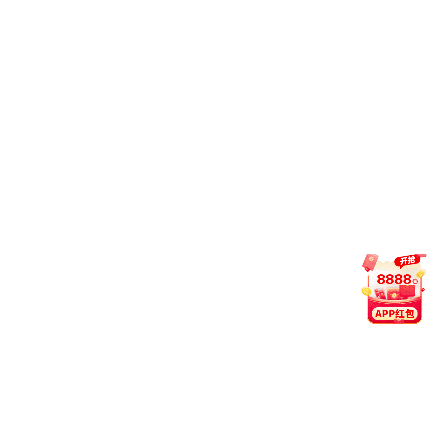
分布式性能网格图层
基于南宫体育娱乐官网所构建的分布式架构，将关键节点性
能以网格图方式集中展示，便于可视化评估与运维。
节点覆盖率
响应时延
98.7%
29ms